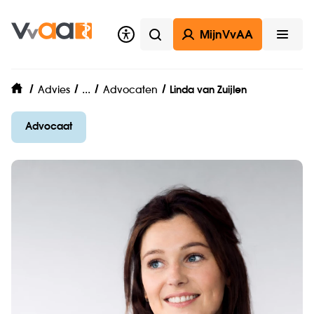
MijnVvAA
Zoeken
Open
VvAA Legal
...
Advies
Advocaten
Linda van Zuijlen
home
Advocaat