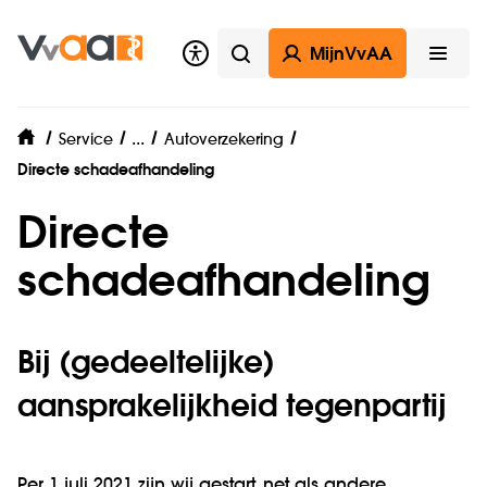
MijnVvAA
Zoeken
Open
Zelf regelen
...
Service
Autoverzekering
home
Directe schadeafhandeling
Directe
schadeafhandeling
Bij (gedeeltelijke)
aansprakelijkheid tegenpartij
Per 1 juli 2021 zijn wij gestart, net als andere