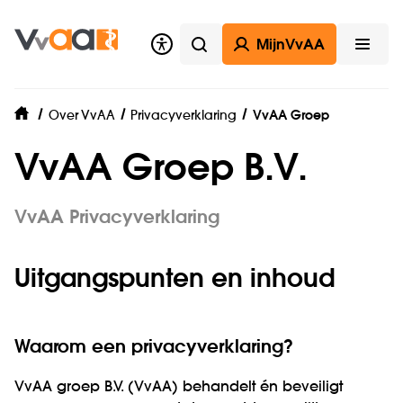
MijnVvAA
Zoeken
Open
Over VvAA
Privacyverklaring
VvAA Groep
home
VvAA Groep B.V.
VvAA Privacyverklaring
Uitgangspunten en inhoud
Waarom een privacyverklaring?
VvAA groep B.V. (VvAA) behandelt én beveiligt