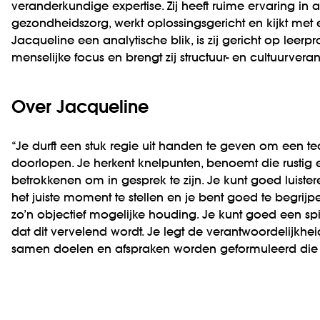
veranderkundige expertise. Zij heeft ruime ervaring in 
gezondheids­zorg, werkt oplossings­gericht en kijkt met
Jacqueline een analytische blik, is zij gericht op leer­
menselijke focus en brengt zij structuur- en cultuur­veran
Over Jacqueline
“Je durft een stuk regie uit handen te geven om een te
doorlopen. Je herkent knelpunten, benoemt die rustig e
betrokkenen om in gesprek te zijn. Je kunt goed luist
het juiste moment te stellen en je bent goed te begrijp
zo’n objectief mogelijke houding. Je kunt goed een s
dat dit vervelend wordt. Je legt de verantwoordelijk­he
samen doelen en afspraken worden geformuleerd die 