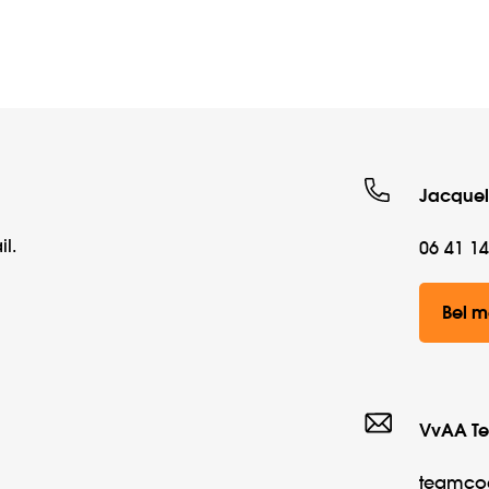
Jacquel
l.
06 41 14
Bel m
VvAA T
teamco