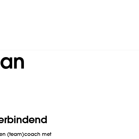
aan
 verbindend
g en (team)coach met