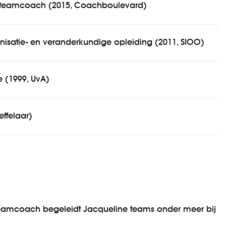
l/teamcoach (2015, Coachboulevard)
ganisatie- en veranderkundige opleiding (2011, SIOO)
e (1999, UvA)
effelaar)
 teamcoach begeleidt Jacqueline teams onder meer bij