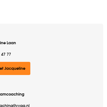
ine Laan
 47 77
et Jacqueline
eamcoaching
aching@vvaa.nl