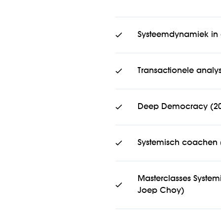
Systeemdynamiek in or
Transactionele analy
Deep Democracy (20
Systemisch coachen (2
Masterclasses Systemi
Joep Choy)