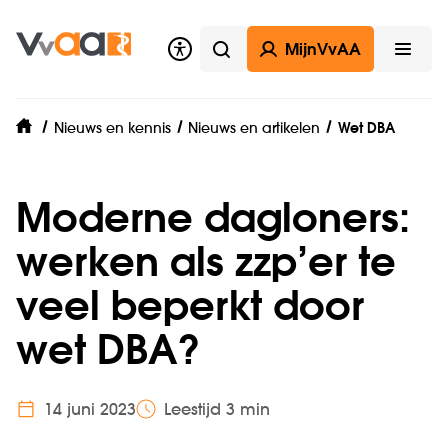
MijnVvAA
Zoeken
Open
Nieuws en kennis
Nieuws en artikelen
Wet DBA
home
Moderne dagloners:
werken als zzp’er te
veel beperkt door
wet DBA?
14 juni 2023
Leestijd 3 min