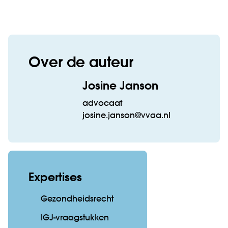
Over de auteur
Josine Janson
advocaat
josine.janson@vvaa.nl
Expertises
Gezondheidsrecht
IGJ-vraagstukken