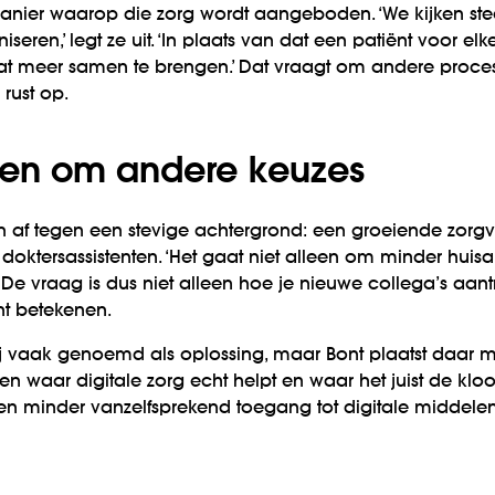
manier waarop die zorg wordt aangeboden. ‘We kijken st
seren,’ legt ze uit. ‘In plaats van dat een patiënt voor e
t meer samen te brengen.’ Dat vraagt om andere proces
rust op.
gen om andere keuzes
ich af tegen een stevige achtergrond: een groeiende zo
doktersassistenten. ‘Het gaat niet alleen om minder huisar
De vraag is dus niet alleen hoe je nieuwe collega’s aan
t betekenen.
bij vaak genoemd als oplossing, maar Bont plaatst daar 
ken waar digitale zorg echt helpt en waar het juist de kloof
n minder vanzelfsprekend toegang tot digitale middelen.