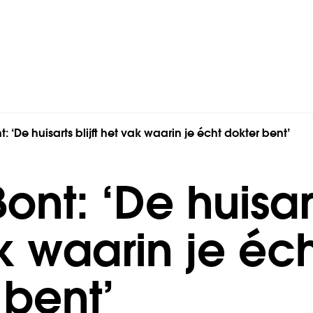
t: ‘De huisarts blijft het vak waarin je écht dokter bent’
Bont: ‘De huisart
k waarin je éc
 bent’