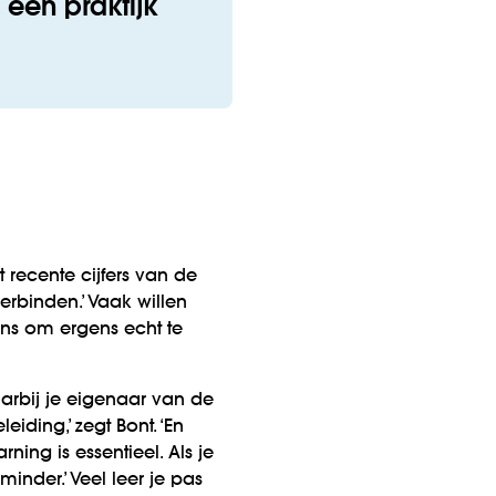
 een praktijk
t recente cijfers van de
verbinden.’ Vaak willen
ns om ergens echt te
aarbij je eigenaar van de
ding,’ zegt Bont. ‘En
rning is essentieel. Als je
inder.’ Veel leer je pas