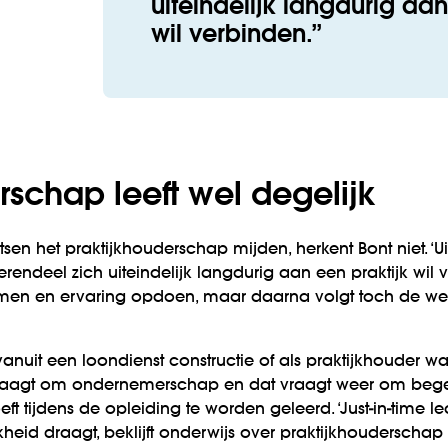
uiteindelijk langdurig aan
wil verbinden.
rschap leeft wel degelijk
sen het praktijkhouderschap mijden, herkent Bont niet. ‘Ui
merendeel zich uiteindelijk langdurig aan een praktijk wil 
emen en ervaring opdoen, maar daarna volgt toch de we
nuit een loondienst constructie of als praktijkhouder w
e vraagt om ondernemerschap en dat vraagt weer om begelei
oeft tijdens de opleiding te worden geleerd. ‘Just-in-time lea
eid draagt, beklijft onderwijs over praktijkhouderschap m