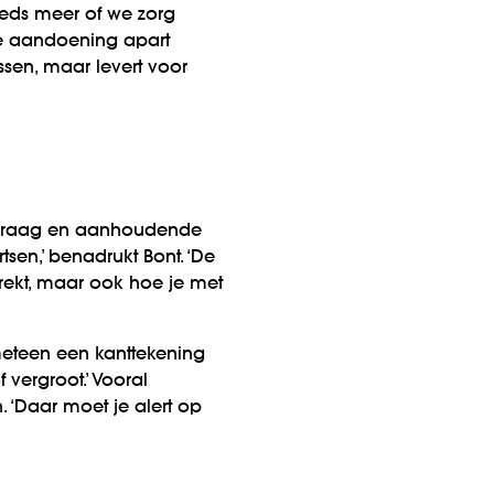
eeds meer of we zorg
lke aandoening apart
sen, maar levert voor
rgvraag en aanhoudende
tsen,’ benadrukt Bont. ‘De
trekt, maar ook hoe je met
meteen een kanttekening
 vergroot.’ Vooral
 ‘Daar moet je alert op