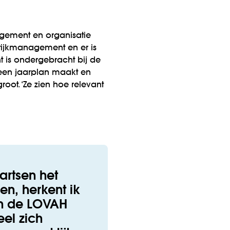
agement en organisatie
ktijkmanagement en er is
t is ondergebracht bij de
 een jaarplan maakt en
root. ‘Ze zien hoe relevant
artsen het
en, herkent ik
van de LOVAH
eel zich