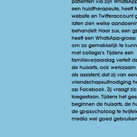
patiënten via zijn WhatsApp.
een huidtherapeute, heeft f
website en Twitteraccount 
laten zien welke aandoenin
behandelt. Haar zus, een g
heeft een WhatsApp-groe
om zo gemakkelijk te kun
met collega’s. Tijdens een
familieverjaardag vertelt 
de huisarts, ook werkzaam in
als assistent, dat zij van ee
vriendschapsuitnodiging h
op Facebook. Zij vraagt zich
toegestaan. Tijdens het ges
beginnen de huisarts, de h
de gz-psycholoog te twijfele
media wel goed gebruiken