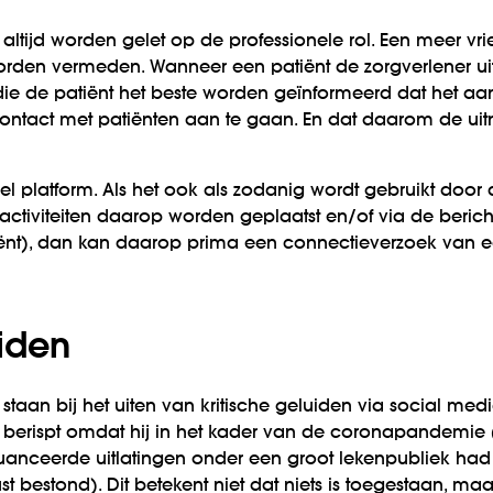
altijd worden gelet op de professionele rol. Een meer vr
orden vermeden. Wanneer een patiënt de zorgverlener uit
die de patiënt het beste worden geïnformeerd dat het 
contact met patiënten aan te gaan. En dat daarom de ui
eel platform. Als het ook als zodanig wordt gebruikt door
activiteiten daarop worden geplaatst en/of via de beric
nt), dan kan daarop prima een connectieverzoek van e
uiden
 te staan bij het uiten van kritische geluiden via social me
e berispt omdat hij in het kader van de coronapandemie
ceerde uitlatingen onder een groot lekenpubliek had ve
ust bestond). Dit betekent niet dat niets is toegestaan, m