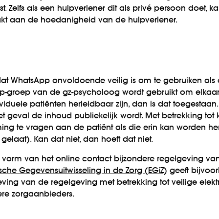
t. Zelfs als een hulpverlener dit als privé persoon doet, 
akt aan de hoedanigheid van de hulpverlener.
 dat WhatsApp onvoldoende veilig is om te gebruiken a
pp-groep van de gz-psycholoog wordt gebruikt om elkaar
ividuele patiënten herleidbaar zijn, dan is dat toegestaa
het geval de inhoud publiekelijk wordt. Met betrekking tot k
g te vragen aan de patiënt als die erin kan worden he
t gelaat). Kan dat niet, dan hoeft dat niet.
e vorm van het online contact bijzondere regelgeving van
che Gegevensuitwisseling in de Zorg (EGiZ)
geeft bijvoo
ving van de regelgeving met betrekking tot veilige elekt
re zorgaanbieders.