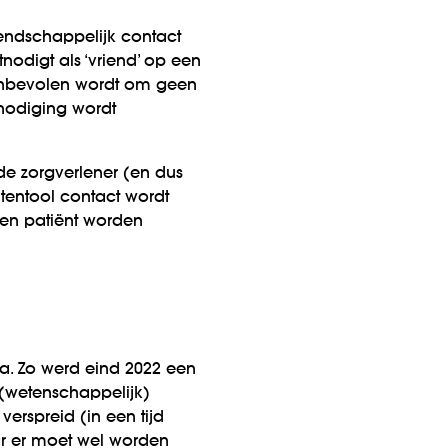
iendschappelijk contact
nodigt als ‘vriend’ op een
aanbevolen wordt om geen
tnodiging wordt
 de zorgverlener (en dus
htentool contact wordt
en patiënt worden
dia. Zo werd eind 2022 een
 (wetenschappelijk)
rspreid (in een tijd
aar er moet wel worden