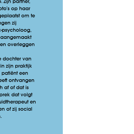
 Zijn partner,
oto’s op haar
geplaatst om te
gen zij
z-psycholoog,
p aangemaakt
nen overleggen
de dochter van
 zijn praktijk
n patiënt een
eeft ontvangen
 af of dat is
prek dat volgt
uidtherapeut en
n of zij social
.