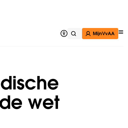
MijnVvAA
Op
Zoeken
dische
 de wet