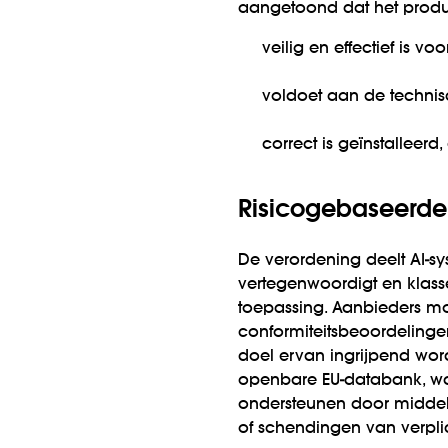
aangetoond dat het produ
veilig en effectief is v
voldoet aan de technisc
correct is geïnstalleer
Risicogebaseerd
De verordening deelt AI-syst
vertegenwoordigt en klasse
toepassing. Aanbieders mo
conformiteitsbeoordelinge
doel ervan ingrijpend wor
openbare EU-databank, waa
ondersteunen door middel 
of schendingen van verpli