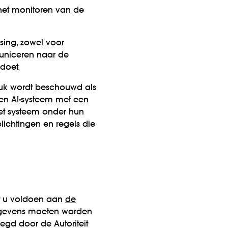
 het monitoren van de
sing, zowel voor
municeren naar de
 doet.
eluk wordt beschouwd als
een AI-systeem met een
et systeem onder hun
ichtingen en regels die
t u voldoen aan
de
egevens moeten worden
egd door de Autoriteit