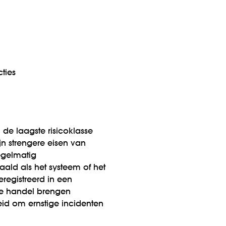
ties
 I de laagste risicoklasse
jn strengere eisen van
egelmatig
ald als het systeem of het
registreerd in een
 de handel brengen
id om ernstige incidenten