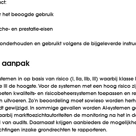
ct:
oor het beoogde gebruik
he- en prestatie-eisen
d, onderhouden en gebruikt volgens de bijgeleverde instruc
e aanpak
emen in op basis van risico (I, IIa, IIb, III) waarbij klasse
 III de hoogste. Voor de systemen met een hoog risico zi
eten kwaliteits- en risicobeheersystemen toepassen en r
n uitvoeren. Zo’n beoordeling moet sowieso worden herha
dt gewijzigd. In sommige gevallen worden AI-systemen ge
rbij markttoezichtautoriteiten de monitoring na het in
van audits. Daarnaast krijgen aanbieders de mogelijkhe
chtingen inzake grondrechten te rapporteren.