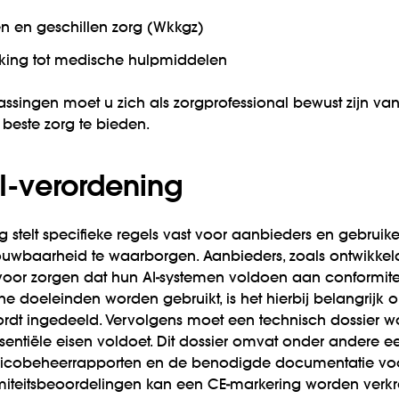
ten en geschillen zorg (Wkkgz)
kking tot medische hulpmiddelen
passingen moet u zich als zorgprofessional bewust zijn v
 beste zorg te bieden.
I-verordening
 stelt specifieke regels vast voor aanbieders en gebruike
trouwbaarheid te waarborgen. Aanbieders, zoals ontwikke
voor zorgen dat hun AI-systemen voldoen aan conformiteit
e doeleinden worden gebruikt, is het hierbij belangrijk 
wordt ingedeeld. Vervolgens moet een technisch dossier
sentiële eisen voldoet. Dit dossier omvat onder andere e
 risicobeheerrapporten en de benodigde documentatie voo
iteitsbeoordelingen kan een CE-markering worden ver