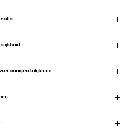
rmatie
elijkheid
 van aansprakelijkheid
laim
r