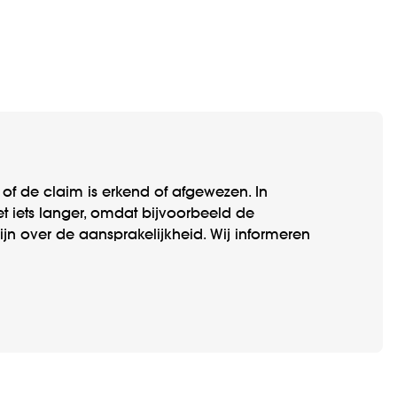
f de claim is erkend of afgewezen. In
 iets langer, omdat bijvoor­beeld de
jn over de aan­sprake­lijk­heid. Wij informeren