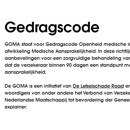
Gedragscode
GOMA staat voor Gedrags­code Open­heid medische in
afwikkeling Medische Aansprakelijk­heid. In deze richt­lij
aan­bevelingen voor een zorg­­vuldige behande­ling van
dat de verzeke­raar binnen 90 dagen een stand­punt 
aansprakelijk­heid.
De GOMA is een initiatief van
De Letsel­schade Raad
en
woordigers van onder andere het Verbond van Verzeker
Neder­landse Maatschappij tot bevordering der Genee
explainer: