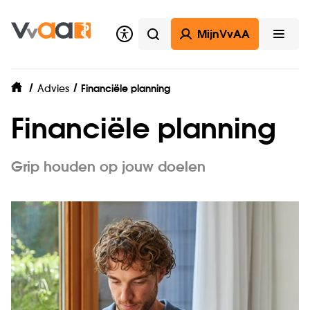
MijnVvAA
Zoeken
Open
Advies
Financiële planning
home
Financiële planning
Grip houden op jouw doelen