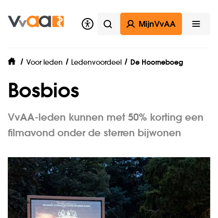
MijnVvAA
Zoeken
Open
Voor leden
Ledenvoordeel
De Hoorneboeg
home
Bosbios
VvAA-leden kunnen met 50% korting een
filmavond onder de sterren bijwonen