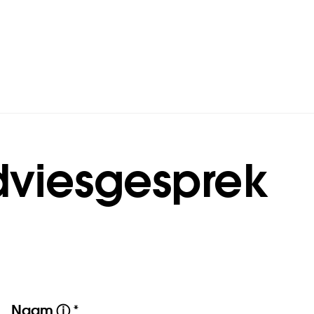
vies­gesprek
Naam
*
ⓘ