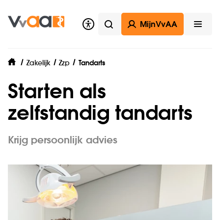
MijnVvAA
Zoeken
Open
Zakelijk
Zzp
Tandarts
home
Starten als
zelfstandig tandarts
Krijg persoonlijk advies