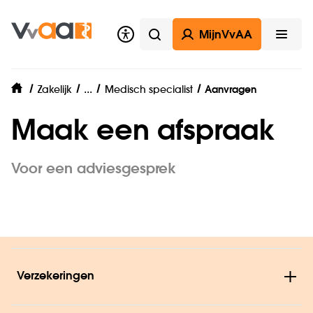
MijnVvAA
Zoeken
Open
Zzp
...
Zakelijk
Medisch specialist
Aanvragen
home
Maak een afspraak
Voor een adviesgesprek
Verzekeringen