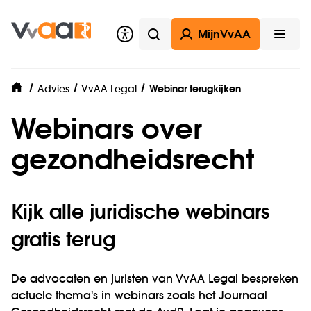
MijnVvAA
Zoeken
Open
Advies
VvAA Legal
Webinar terugkijken
home
Webinars over
gezondheidsrecht
Kijk alle juridische webinars
gratis terug
De advocaten en juristen van VvAA Legal bespreken
actuele thema's in webinars zoals het Journaal