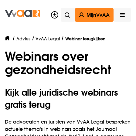
MijnVvAA
Zoeken
Open
Advies
VvAA Legal
Webinar terugkijken
home
Webinars over
gezondheidsrecht
Kijk alle juridische webinars
gratis terug
De advocaten en juristen van VvAA Legal bespreken
actuele thema's in webinars zoals het Journaal