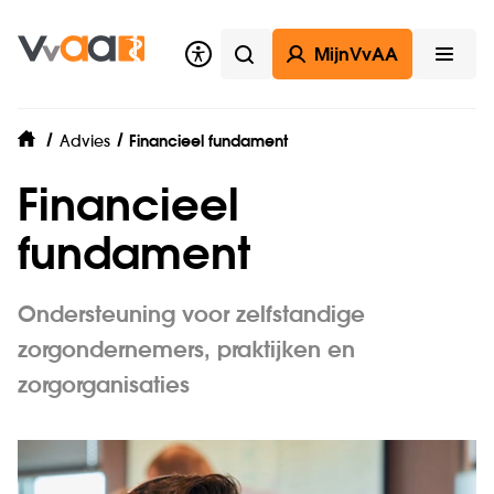
MijnVvAA
Zoeken
Open
Advies
Financieel fundament
home
Financieel
fundament
Ondersteuning voor zelfstandige
zorgondernemers, praktijken en
zorgorganisaties